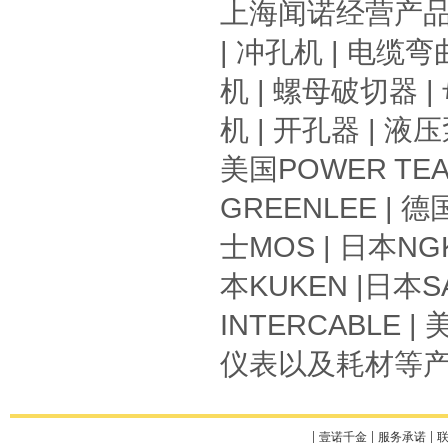
上海闻诺
经营产
|
冲孔机
|
电缆弯
机
|
螺母破切器
|
机
|
开孔器
|
液压
美国
POWER TE
GREENLEE
| 德
士
MOS
| 日本
NG
本
KUKEN
|日本
S
INTERCABLE
| 
仪表以及耗材
等
壹诺千金
服务承诺