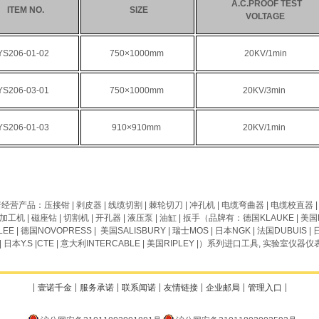
A.C.PROOF TEST
ITEM NO.
SIZE
VOLTAGE
YS206-01-02
750×1000mm
20KV/1min
YS206-03-01
750×1000mm
20KV/3min
YS206-01-03
910×910mm
20KV/1min
诺
经营产品
：
压接钳
|
剥皮器
|
线缆
切割
|
棘轮切刀
|
冲孔机
|
电缆弯曲器
|
电缆校直器
加工机
|
磁座钻
|
切割机
|
开孔器
|
液压泵
|
油缸
|
扳手
（品牌有：德国
KLAUKE
| 美国
LEE
| 德国
NOVOPRESS
| 美国
SALISBURY
| 瑞士
MOS
| 日本
NGK
| 法国
DUBUIS
| 
| 日本
Y.S
|
CTE
| 意大利
INTERCABLE
| 美国
RIPLEY
|）系列进口工具, 实验室
仪器仪
壹诺千金
服务承诺
联系闻诺
友情链接
企业邮局
管理入口