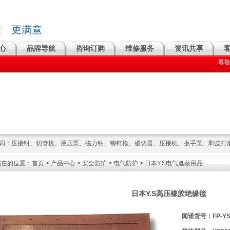
心
品牌导航
咨询订购
维修服务
资讯共享
尊敬的
词：
压接钳
、
切管机
、
液压泵
、
磁力钻
、
铆钉枪
、
破切器
、
压接机
、
扳手泵
、
剥皮打
现在的位置：
首页
>
产品中心
>
安全防护
>
电气防护
>
日本Y.S电气遮蔽用品
日本Y.S高压橡胶绝缘毯
闻诺货号：FP-YS2