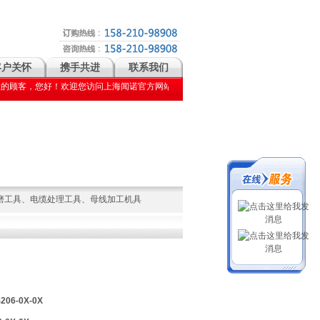
客户关怀
携手共进
联系我们
顾客，您好！欢迎您访问上海闻诺官方网站！上海闻诺主要经营: 压接钳| 剥皮器| 切管机| 冲孔机| 带
磨工具
、
电缆处理工具
、
母线加工机具
06-0X-0X