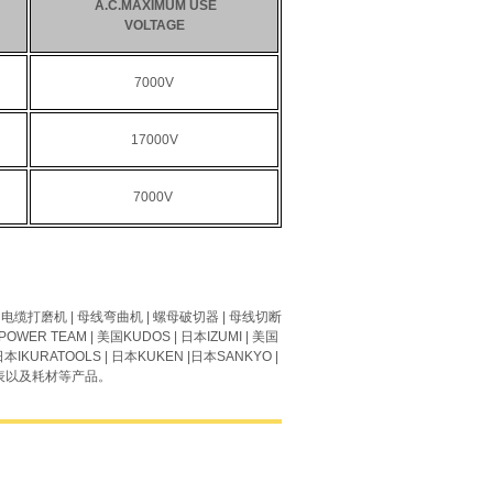
A.C.MAXIMUM USE
VOLTAGE
7000V
17000V
7000V
|
电缆打磨机
|
母线弯曲机
|
螺母破切器
|
母线切断
POWER TEAM
| 美国
KUDOS
| 日本
IZUMI
| 美国
日本I
KURATOOLS
| 日本
KUKEN
|日本
SANKYO
|
表以及耗材
等产品。