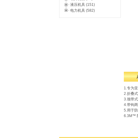
液压机具 (151)
电力机具 (582)
1.专为
2.折叠
3.颈带
4.带钩
5.用于
6.3M™