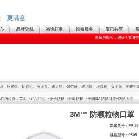
心
品牌导航
咨询订购
维修服务
资讯共享
尊敬的顾客，您好！欢迎您访问上海
词：
压接钳
、
切管机
、
液压泵
、
磁力钻
、
铆钉枪
、
破切器
、
压接机
、
扳手泵
、
剥皮打
现在的位置：
首页
>
产品中心
>
安全防护
>
呼吸防护
>
美国3M 防护口罩+防护面罩
3M™ 防颗粒物口罩
闻诺货号：FP-95
规格型号：9505