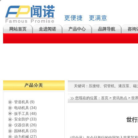
网站首页
走进闻诺
产品中心
品牌导航
咨询
关键词：
压接钳
、
切管机
、
液压泵
、
磁
您现在的位置：
首页
>
资讯热点
>
世
管道机具 (9)
电动机具 (34)
扳手工具 (48)
世行
安全防护 (33)
仪器仪表 (26)
园林机具 (10)
动力机械 (27)
（综合讯）在今日举行的中国加入世界贸易