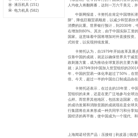
液压机具 (151)
人均收入将翻两番，达到一万六千美元，并
电力机具 (582)
中新网报道，卡努托在肯定中国增长潜力
阱”，降低巨额贸易顺差，以减少和贸易伙
消费的比重。世界银行预计，到2030年，
右增加到60%。其次，由于中国实际工资
国家。这意味着中国将增加对外直接投资。
式转变，以实现持续发展。
卡努托认为，自1979年开始改革及逐步开
仅靠中国的成就，就足以确保世界关于减贫
政刺激方案，成为推动全球复苏的主要力量
就：从1979年到中国加入世贸组织的200
年，中国的贸易一体化率超过了50%，在
倍。今天，超过一半的中国出口制成品由在
卡努托还表示，在过去的10年里，中国
贸组织的未来，还是在更广泛地参与全球治
么样。而世界其他地区，包括发达国家，也
的成功发展和消除贫困的成就现在是全球关
行集团将在未来形成一种共同学习和分享知
国经济的再平衡，使中国成为一个现代、和
上海闻诺
经营产品
：
压接钳
|
剥皮器
|
线缆