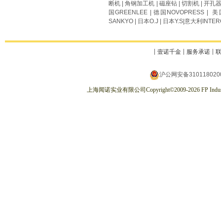
断机
|
角钢加工机
|
磁座钻
|
切割机
|
开孔
国
GREENLEE
| 德国
NOVOPRESS
| 美
SANKYO
| 日本
O.J
| 日本
Y.S
|意大利
INTER
壹诺千金
服务承诺
沪公网安备310118020
上海闻诺实业有限公司
Copyright
©
2009-2026
FP Indus