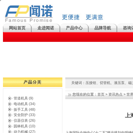
网站首页
走进闻诺
产品中心
品牌导航
咨询
关键词：
压接钳
、
切管机
、
液压泵
、
磁
您现在的位置：
首页
>
资讯热点
>
世
管道机具 (9)
电动机具 (34)
扳手工具 (48)
上
安全防护 (33)
仪器仪表 (26)
园林机具 (10)
动力机械 (27)
上海国际金融中心“十二五”建设规划中明