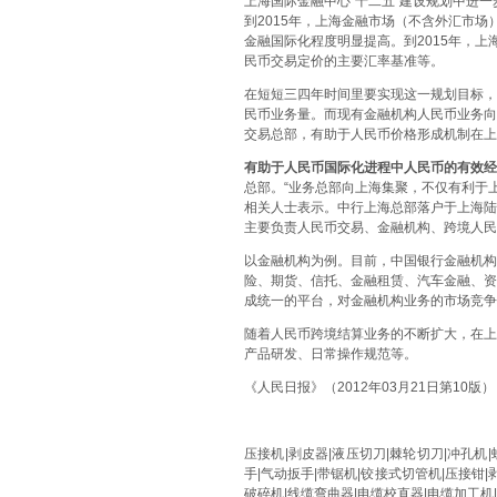
上海国际金融中心“十二五”建设规划中进
到2015年，上海金融市场（不含外汇市场
金融国际化程度明显提高。到2015年，
民币交易定价的主要汇率基准等。
在短短三四年时间里要实现这一规划目标，
民币业务量。而现有金融机构人民币业务向
交易总部，有助于人民币价格形成机制在上
有助于人民币国际化进程中人民币的有效经
总部。
“业务总部向上海集聚，不仅有利于
相关人士表示。
中行上海总部落户于上海陆
主要负责人民币交易、金融机构、跨境人民
以金融机构为例。目前，中国银行金融机构
险、期货、信托、金融租赁、汽车金融、资
成统一的平台，对金融机构业务的市场竞争
随着人民币跨境结算业务的不断扩大，在上
产品研发、日常操作规范等
。
《人民日报》（2012年03月21日第10版）
压接机
|
剥皮器
|
液压切刀
|
棘轮切刀
|
冲孔机
|
手
|
气动扳手
|
带锯机
|
铰接式切管机
|
压接钳
|
破碎机
|线
缆弯曲器
|
电缆校直器
|
电缆加工机
|