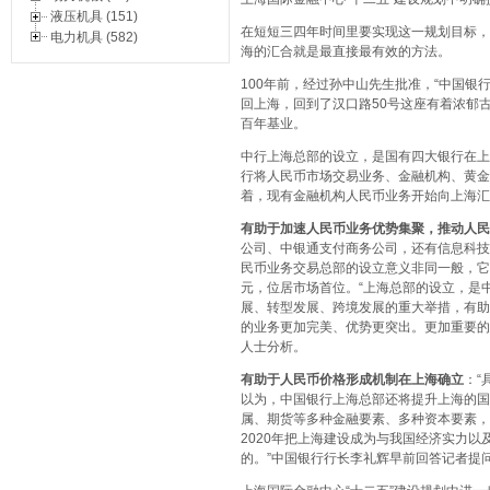
液压机具 (151)
在短短三四年时间里要实现这一规划目标，
电力机具 (582)
海的汇合就是最直接最有效的方法。
100年前，经过孙中山先生批准，“中国银行
回上海，回到了汉口路50号这座有着浓郁
百年基业。
中行上海总部的设立，是国有四大银行在上
行将人民币市场交易业务、金融机构、黄金
着，现有金融机构人民币业务开始向上海汇
有助于加速人民币业务优势集聚，推动人民
公司、中银通支付商务公司，还有信息科技
民币业务交易总部的设立意义非同一般，它有
元，位居市场首位。
“上海总部的设立，是
展、转型发展、跨境发展的重大举措，有助
的业务更加完美、优势更突出。更加重要的
人士分析。
有助于人民币价格形成机制在上海确立
：
“
以为，中国银行上海总部还将提升上海的国
属、期货等多种金融要素、多种资本要素，
2020年把上海建设成为与我国经济实力
的。”中国银行行长李礼辉早前回答记者提